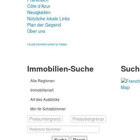
Côte d'Azur
Neuigkeiten
Nützliche lokale Links
Plan der Gegend
Über uns
FaLang translation system by Faboba
Immobilien-Suche
Such
Alle Regionen
Immobilienart
Art des Ausblicks
Min Nr Schlafzimmer
Suche
Reset